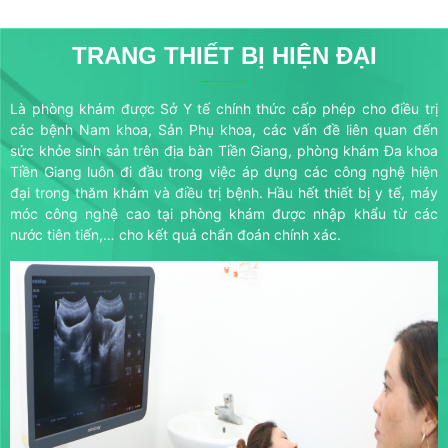
TRANG THIẾT BỊ HIỆN ĐẠI
Là phòng khám được Sở Y tế chính thức cấp phép cho điều trị
các bệnh Nam khoa, Sản Phụ khoa, các vấn đề liên quan đến
sức khỏe sinh sản trên địa bàn Tiền Giang, phòng khám Đa khoa
Tiền Giang luôn đi đầu trong việc áp dụng các công nghệ hiện
đại trong thăm khám và điều trị bệnh. Hầu hết thiết bị y tế, máy
móc công nghệ cao tại phòng khám được nhập khẩu từ các
nước tiên tiến,… cho kết quả chẩn đoán chính xác.