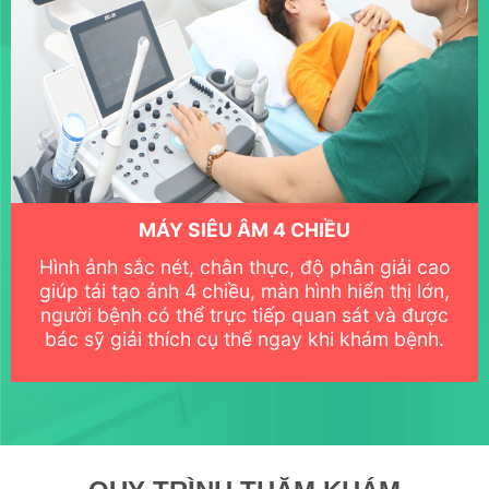
MÁY SIÊU ÂM 4 CHIỀU
Hình ảnh sắc nét, chân thực, độ phân giải cao
giúp tái tạo ảnh 4 chiều, màn hình hiển thị lớn,
người bệnh có thể trực tiếp quan sát và được
bác sỹ giải thích cụ thể ngay khi khám bệnh.