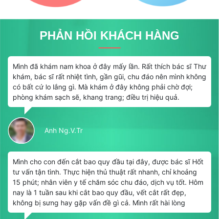
PHẢN HỒI KHÁCH HÀNG
Mình đã khám nam khoa ở đây mấy lần. Rất thích bác sĩ Thư
khám, bác sĩ rất nhiệt tình, gần gũi, chu đáo nên mình không
có bất cứ lo lắng gì. Mà khám ở đây không phải chờ đợi;
phòng khám sạch sẽ, khang trang; điều trị hiệu quả.
Anh Ng.V.Tr
Mình cho con đến cắt bao quy đầu tại đây, được bác sĩ Hốt
tư vấn tận tình. Thực hiện thủ thuật rất nhanh, chỉ khoảng
15 phút; nhân viên y tế chăm sóc chu đáo, dịch vụ tốt. Hôm
nay là 1 tuần sau khi cắt bao quy đầu, vết cắt rất đẹp,
không bị sưng hay gặp vấn đề gì cả. Mình rất hài lòng