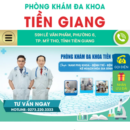
59H LÊ VĂN PHẨM, PHƯỜNG 6,
TP. MỸ THO, TỈNH TIỀN GIANG
GỌI ĐIỆN
NHẬN
ƯU ĐÃI