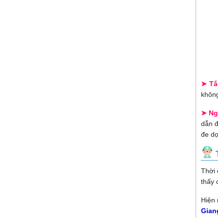
➤ Tắ
không
➤ Ng
dẫn đ
đe dọ
Thời 
thấy 
Hiện 
Gian