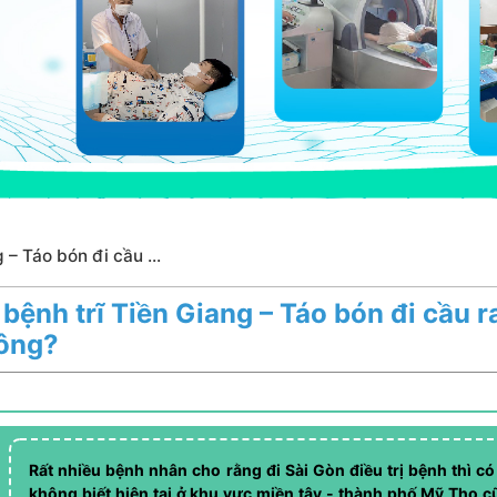
 – Táo bón đi cầu ...
ị bệnh trĩ Tiền Giang – Táo bón đi cầu
ông?
Rất nhiều bệnh nhân cho rằng đi Sài Gòn điều trị bệnh thì có
không biết hiện tại ở khu vực miền tây - thành phố Mỹ Tho cũ