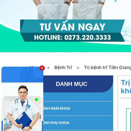
Home
Bệnh Trĩ
Trị bệnh trĩ Tiền Giang
>
>
Tr
DANH MỤC
kh
BỆNH NAM KHOA
BỆNH PHỤ KHOA