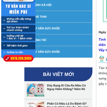
BỆNH XÃ HỘI
PHÁ THAI
TƯ VẤN SỨC KHỎE
Ngày 
Tình
BỆNH TRĨ
diện 
Vậy 
TƯ VẤN SỨC KHỎE
Táo b
không
BÀI VIẾT MỚI
sưng 
gây 
Đầy Bụng Đi Cầu Ra Máu Có
Nguy Hiểm Không? Nắm Rõ
Nguyên Nhân Và Điều Trị Kịp
Thời
Phân Có Máu Là Do Bệnh Gì?