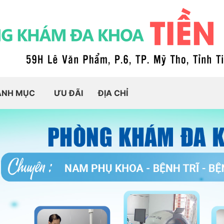
ANH MỤC
ƯU ĐÃI
ĐỊA CHỈ