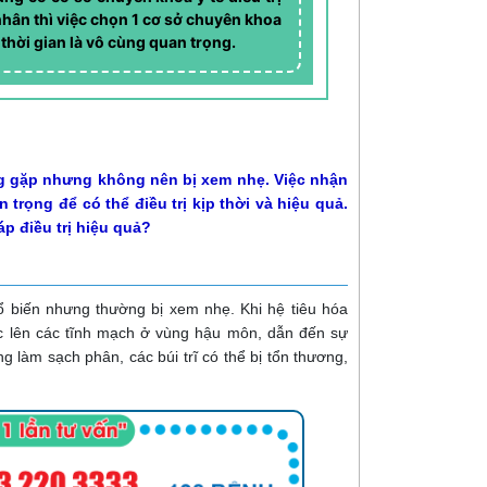
nhân thì việc chọn 1 cơ sở chuyên khoa
 thời gian là vô cùng quan trọng.
ng gặp nhưng không nên bị xem nhẹ. Việc nhận
trọng để có thể điều trị kịp thời và hiệu quả.
p điều trị hiệu quả?
hổ biến nhưng thường bị xem nhẹ. Khi hệ tiêu hóa
ực lên các tĩnh mạch ở vùng hậu môn, dẫn đến sự
g làm sạch phân, các búi trĩ có thể bị tổn thương,