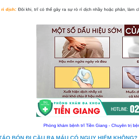
 rỉ dịch:
Đôi khi, trĩ có thể gây ra sự rò rỉ dịch nhầy hoặc phân, là
Phòng khám bệnh trĩ Tiền Giang - Chuyên trị bệnh
TÁO BÓN ĐI CẦU RA MÁU CÓ NGUY HIỂM KHÔNG?