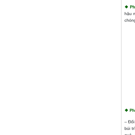
❖ Ph
hậu 
chón
❖ Ph
– Đối
búi t
quả.