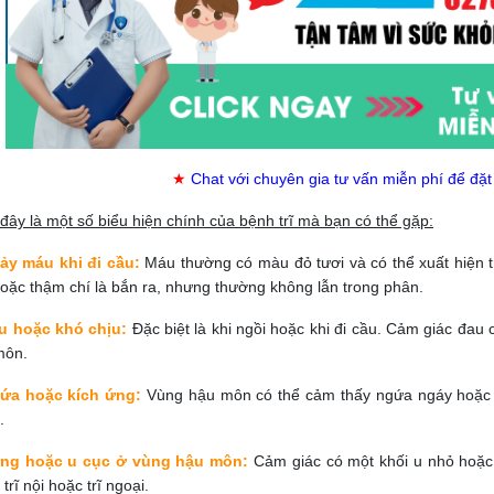
★
Chat với chuyên gia tư vấn miễn phí để đặt
đây là một số biểu hiện chính của bệnh trĩ mà bạn có thể gặp:
ảy máu khi đi cầu:
Máu thường có màu đỏ tươi và có thể xuất hiện t
hoặc thậm chí là bắn ra, nhưng thường không lẫn trong phân.
u hoặc khó chịu:
Đặc biệt là khi ngồi hoặc khi đi cầu. Cảm giác đau 
môn.
ứa hoặc kích ứng:
Vùng hậu môn có thể cảm thấy ngứa ngáy hoặc kh
.
ng hoặc u cục ở vùng hậu môn:
Cảm giác có một khối u nhỏ hoặc
 trĩ nội hoặc trĩ ngoại.