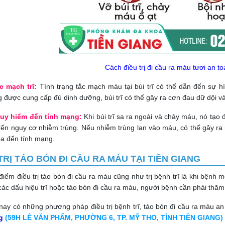
Cách điều trị đi cầu ra máu tươi an t
c mạch trĩ:
Tình trạng tắc mạch máu tại búi trĩ có thể dẫn đến sự h
 được cung cấp đủ dinh dưỡng, búi trĩ có thể gây ra cơn đau dữ dội và
uy hiểm đến tính mạng:
Khi búi trĩ sa ra ngoài và chảy máu, nó tạo 
ến nguy cơ nhiễm trùng. Nếu nhiễm trùng lan vào máu, có thể gây ra 
a đến tính mạng.
TRỊ TÁO BÓN ĐI CẦU RA MÁU TẠI TIỀN GIANG
điểm điều trị táo bón đi cầu ra máu cũng như trị bệnh trĩ là khi bệnh m
các dấu hiệu trĩ hoặc táo bón đi cầu ra máu, người bệnh cần phải thă
nay có những phương pháp điều trị bệnh trĩ, táo bón đi cầu ra máu a
g
(59H LÊ VĂN PHẨM, PHƯỜNG 6, TP. MỸ THO, TỈNH TIỀN GIANG)