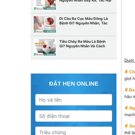
Nguyên Nhân Gây Ra, Tác Hại
Và Cách Điều Trị
Đi Cầu Ra Cục Máu Đông Là
Bệnh Gì? Nguyên Nhân, Tác
Hại Và Cách Điều Trị
Tiêu Chảy Ra Máu Là Bệnh
Gì? Nguyên Nhân Và Cách
Chữa Trị Hiệu Quả
Dưới 
✘
Ch
giọt 
ĐẶT HẸN ONLINE
✘
Đa
hậu 
✘
Ng
mạch
✘
Sư
thể là