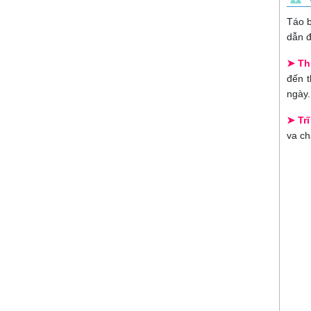
Táo b
dẫn đ
➤ Th
đến t
ngày.
➤ Trĩ
va ch