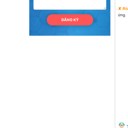
✘
Rò
ứng.
ĐĂNG KÝ